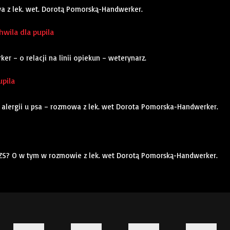
owa z lek. wet. Dorotą Pomorską-Handwerker.
hwila dla pupila
 – o relacji na linii opiekun – weterynarz.
upila
e alergii u psa – rozmowa z lek. wet Dorota Pomorska-Handwerker.
AZS? O w tym w rozmowie z lek. wet Dorotą Pomorską-Handwerker.