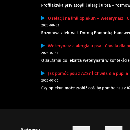
Profilaktyka przy atopii i alergii u psa – rozm
O relacji na linii opiekun – weterynarz | C
2026-08-03
Rozmowa z lek. wet. Dorotą Pomorską-Handwerker
Weterynarz a alergia u psa | Chwila dla p
2026-07-31
O zaufaniu do lekarza weterynarii w kontekści
Jak pomóc psu z AZS? | Chwila dla pupila
2026-07-30
Czy opiekun może zrobić coś, by pomóc psu z 
Partnerzy