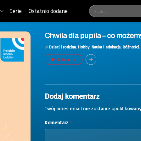
Serie
Ostatnio dodane
Chwila dla pupila – co możemy
w
Dzieci i rodzina
,
Hobby
,
Nauka i edukacja
,
Różności
,
Odtwarzaj
Dodaj komentarz
Twój adres email nie zostanie opublikowany
Komentarz
*