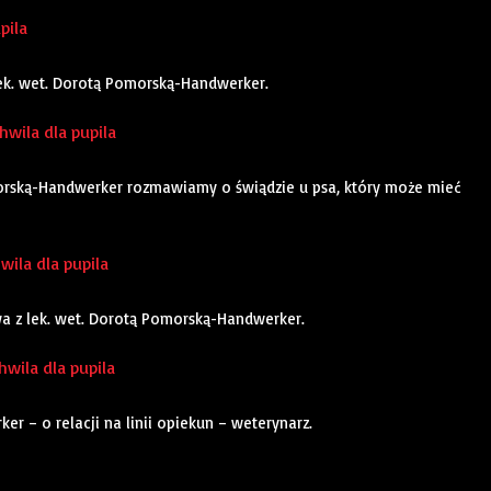
pila
lek. wet. Dorotą Pomorską-Handwerker.
wila dla pupila
orską-Handwerker rozmawiamy o świądzie u psa, który może mieć
hwila dla pupila
owa z lek. wet. Dorotą Pomorską-Handwerker.
hwila dla pupila
 – o relacji na linii opiekun – weterynarz.