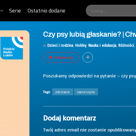
Serie
Ostatnio dodane
Czy psy lubią głaskanie? | Chw
w
Dzieci i rodzina
,
Hobby
,
Nauka i edukacja
,
Różności
,
Odtwarzaj
Poszukamy odpowiedzi na pytanie – czy psy
Tagi:
zdrowie
zwierzęta
Dodaj komentarz
Twój adres email nie zostanie opublikowany