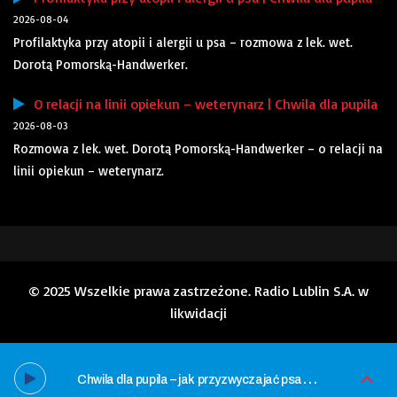
2026-08-04
Profilaktyka przy atopii i alergii u psa – rozmowa z lek. wet.
Dorotą Pomorską-Handwerker.
O relacji na linii opiekun – weterynarz | Chwila dla pupila
2026-08-03
Rozmowa z lek. wet. Dorotą Pomorską-Handwerker – o relacji na
linii opiekun – weterynarz.
© 2025 Wszelkie prawa zastrzeżone. Radio Lublin S.A. w
likwidacji
C
hwila dla pupila – jak przyzwyczajać psa do zabiegów pielęgnacyjnych