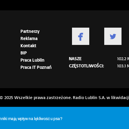
Partnerzy
Reklama
Kontakt
BIP
NASZE
102.2
Praca Lublin
CZĘSTOTLIWOŚCI:
103.1
Praca IT Poznań
© 2025 Wszelkie prawa zastrzeżone. Radio Lublin S.A. w likwidacj
ynniki mają wpływ na lękliwość u psa?