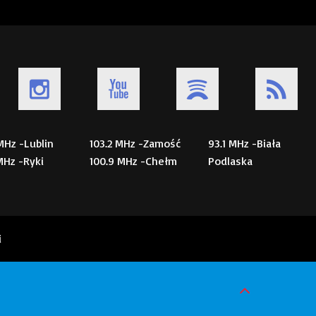
 MHz -Lublin
103.2 MHz -Zamość
93.1 MHz -Biała
 MHz -Ryki
100.9 MHz -Chełm
Podlaska
i