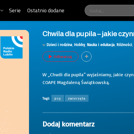
Serie
Ostatnio dodane
Chwila dla pupila – jakie czy
w
Dzieci i rodzina
,
Hobby
,
Nauka i edukacja
,
Różności
,
Odtwarzaj
W „Chwili dla pupila” wyjaśniamy, jakie cz
COAPE Magdaleną Świątkowską.
Tagi:
psy
zwierzęta
Dodaj komentarz