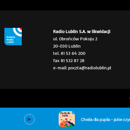
Radio Lublin S.A. w likwidacji
ul. Obrońców Pokoju 2
20-030 Lublin
tel. 81 53 64 200
fax 81 532 87 28
e-mail: poczta@radiolublin.pl
Chwila dla pupila – jakie cz