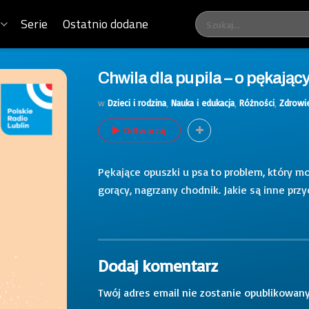
Serie
Ostatnio dodane
Chwila dla pupila – o pękają
w
Dzieci i rodzina
,
Nauka i edukacja
,
Różności
,
Zdrowi
Odtwarzaj
Pękające opuszki u psa to problem, który moż
gorący, nagrzany chodnik. Jakie są inne przy
Dodaj komentarz
Twój adres email nie zostanie opublikowany