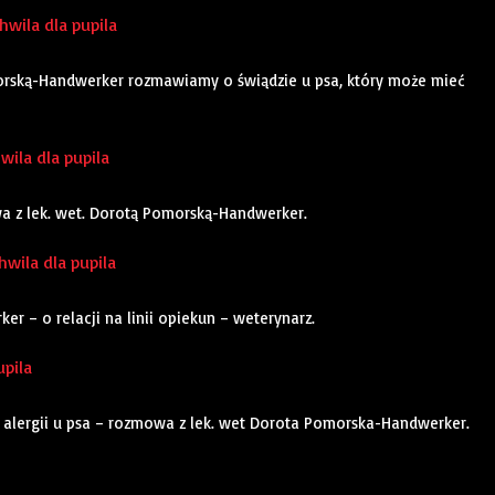
wila dla pupila
orską-Handwerker rozmawiamy o świądzie u psa, który może mieć
hwila dla pupila
owa z lek. wet. Dorotą Pomorską-Handwerker.
hwila dla pupila
 – o relacji na linii opiekun – weterynarz.
upila
e alergii u psa – rozmowa z lek. wet Dorota Pomorska-Handwerker.