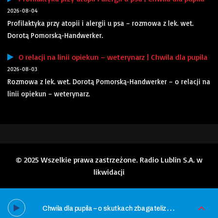
2026-08-04
Profilaktyka przy atopii i alergii u psa – rozmowa z lek. wet.
Dorotą Pomorską-Handwerker.
O relacji na linii opiekun – weterynarz | Chwila dla pupila
2026-08-03
Rozmowa z lek. wet. Dorotą Pomorską-Handwerker – o relacji na
linii opiekun – weterynarz.
© 2025 Wszelkie prawa zastrzeżone. Radio Lublin S.A. w
likwidacji
C
hwila dla pupila – o skutkach zbagatelizowania alergii u psa