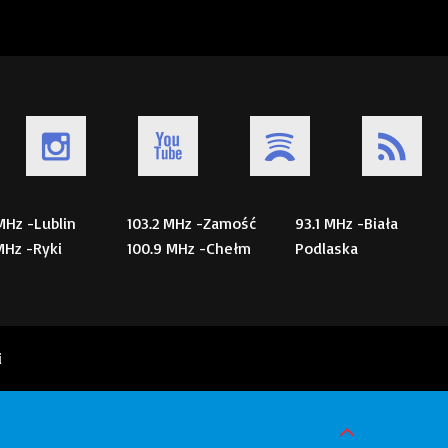
 MHz -Lublin
103.2 MHz -Zamość
93.1 MHz -Biała
 MHz -Ryki
100.9 MHz -Chełm
Podlaska
i