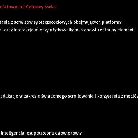
ościowych | Cyfrowy świat
zystanie z serwisów społecznościowych obejmujących platformy
eści oraz interakcje między użytkownikami stanowi centralny element
lu edukacje w zakresie świadomego scrollowania i korzystania z medi
a inteligencja jest potrzebna człowiekowi?