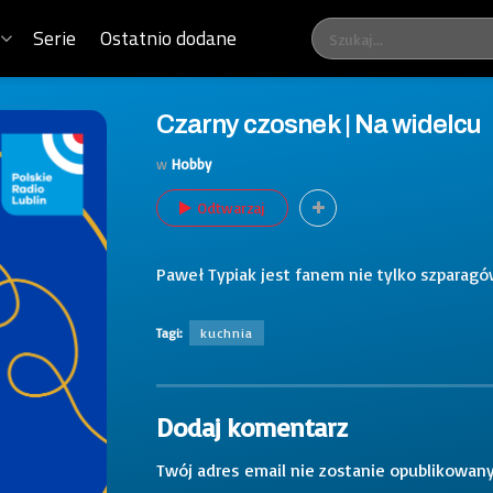
Serie
Ostatnio dodane
Czarny czosnek | Na widelcu
w
Hobby
Odtwarzaj
Paweł Typiak jest fanem nie tylko szparagó
Tagi:
kuchnia
Dodaj komentarz
Twój adres email nie zostanie opublikowany