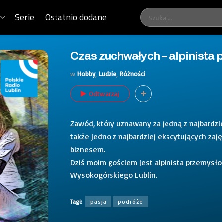
Serie
Ostatnio dodane
Czas zuchwałych – alpinista
w
Hobby
,
Ludzie
,
Różności
Odtwarzaj
Zawód, który uznawany za jedną z najbardzi
także jedno z najbardziej ekscytujących zaj
biznesem.
Dziś moim gościem jest alpinista przemysł
Wysokogórskiego Lublin.
Tagi:
pasja
podróże