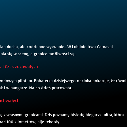
stan ducha, ale codzienne wyzwanie….W Lublinie trwa Carnaval
nia się w scenę, a granice możliwości są...
w | Czas zuchwałych
awodowym pilotem. Bohaterka dzisiejszego odcinka pokazuje, że równi
jak i w hangarze. Na co dzień pracowała...
zuchwałych
ę z własnymi granicami. Dziś poznamy historię biegaczki ultra, która
nad 100 kilometrów, bije rekordy...