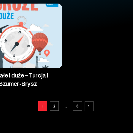
e i duże – Turcja i
 Szumer-Brysz
1
2
…
6