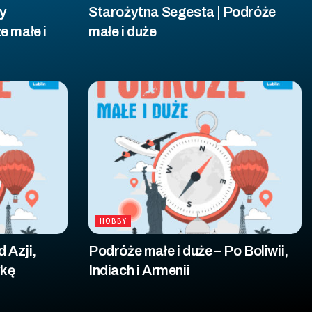
y
Starożytna Segesta | Podróże
e małe i
małe i duże
HOBBY
 Azji,
Podróże małe i duże – Po Boliwii,
ykę
Indiach i Armenii