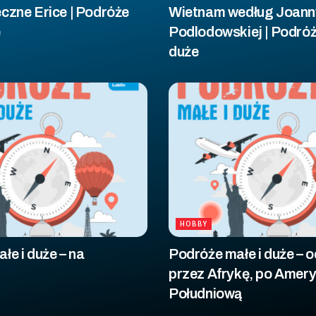
czne Erice | Podróże
Wietnam według Joann
e
Podlodowskiej | Podróż
duże
HOBBY
łe i duże – na
Podróże małe i duże – od
przez Afrykę, po Amer
Południową