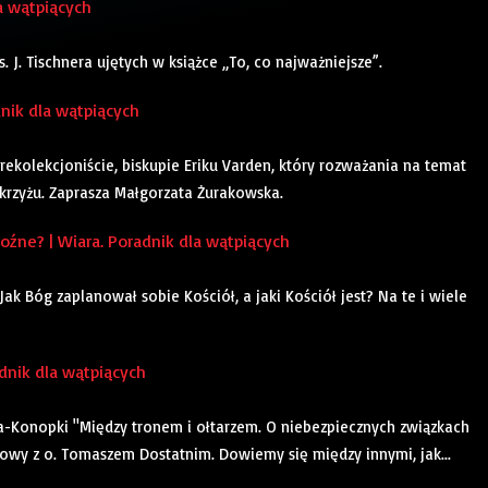
a wątpiących
J. Tischnera ujętych w książce „To, co najważniejsze”.
dnik dla wątpiących
ekolekcjoniście, biskupie Eriku Varden, który rozważania na temat
 krzyżu. Zaprasza Małgorzata Żurakowska.
źne? | Wiara. Poradnik dla wątpiących
k Bóg zaplanował sobie Kościół, a jaki Kościół jest? Na te i wiele
dnik dla wątpiących
a-Konopki "Między tronem i ołtarzem. O niebezpiecznych związkach
mowy z o. Tomaszem Dostatnim. Dowiemy się między innymi, jak...