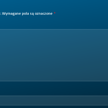
.
Wymagane pola są oznaczone
*