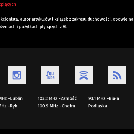
tpiących
ekcjonista, autor artykułów i książek z zakresu duchowości, opowie na
żeniach i pożytkach płynących z AI.
 MHz -Lublin
103.2 MHz -Zamość
93.1 MHz -Biała
 MHz -Ryki
100.9 MHz -Chełm
Podlaska