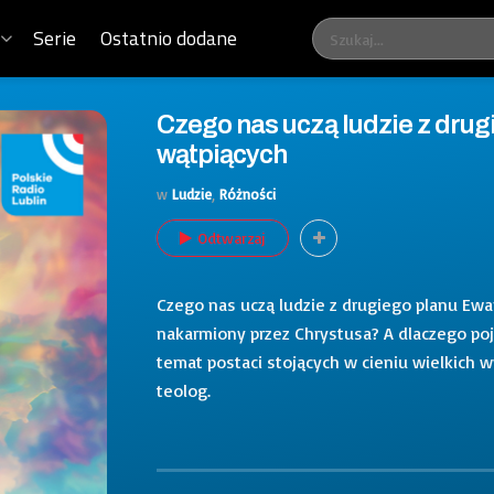
Serie
Ostatnio dodane
Czego nas uczą ludzie z drug
wątpiących
w
Ludzie
,
Różności
Odtwarzaj
Czego nas uczą ludzie z drugiego planu Ewa
nakarmiony przez Chrystusa? A dlaczego po
temat postaci stojących w cieniu wielkich w
teolog.