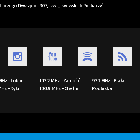
otniczego Dywizjonu 307, tzw. „Lwowskich Puchaczy”.
 MHz -Lublin
103.2 MHz -Zamość
93.1 MHz -Biała
 MHz -Ryki
100.9 MHz -Chełm
Podlaska
i