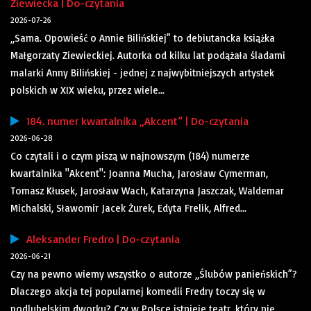
Ziewiecka | Do-czytania
2026-07-26
„Sama. Opowieść o Annie Bilińskiej” to debiutancka książka
Małgorzaty Ziewieckiej. Autorka od kilku lat podążała śladami
malarki Anny Bilińskiej - jednej z najwybitniejszych artystek
polskich w XIX wieku, przez wiele...
184. numer kwartalnika „Akcent” | Do-czytania
2026-06-28
Co czytali i o czym piszą w najnowszym (184) numerze
kwartalnika "Akcent": Joanna Mucha, Jarosław Cymerman,
Tomasz Kłusek, Jarosław Wach, Katarzyna Jaszczak, Waldemar
Michalski, Sławomir Jacek Żurek, Edyta Frelik, Alfred...
Aleksander Fredro | Do-czytania
2026-06-21
Czy na pewno wiemy wszystko o autorze „Ślubów panieńskich”?
Dlaczego akcja tej popularnej komedii Fredry toczy się w
podlubelskim dworku? Czy w Polsce istnieje teatr, który nie