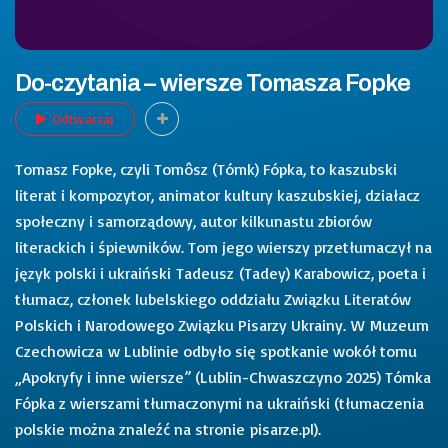
Do-czytania – wiersze Tomasza Fopke
Odtwarzaj
Tomasz Fopke, czyli Tomôsz (Tómk) Fópka, to kaszubski
literat i kompozytor, animator kultury kaszubskiej, działacz
społeczny i samorządowy, autor kilkunastu zbiorów
literackich i śpiewników. Tom jego wierszy przetłumaczył na
język polski i ukraiński Tadeusz (Tadey) Karabowicz, poeta i
tłumacz, członek lubelskiego oddziału Związku Literatów
Polskich i Narodowego Związku Pisarzy Ukrainy. W Muzeum
Czechowicza w Lublinie odbyło się spotkanie wokół tomu
„Apokryfy i inne wiersze” (Lublin-Chwaszczyno 2025) Tómka
Fópka z wierszami tłumaczonymi na ukraiński (tłumaczenia
polskie można znaleźć na stronie pisarze.pl).