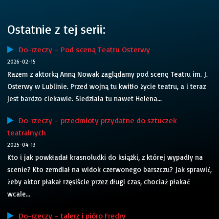
Ostatnie z tej serii:
Do-rzeczy – Pod sceną Teatru Osterwy
2026-02-15
Razem z aktorką Anną Nowak zaglądamy pod scenę Teatru im. J.
Osterwy w Lublinie. Przed wojną tu kwitło życie teatru, a i teraz
jest bardzo ciekawie. Siedziała tu nawet Helena...
Do-rzeczy – przedmioty przydatne do sztuczek
teatralnych
2025-04-13
Kto i jak powkładał krasnoludki do książki, z której wypadły na
scenie? Kto zemdlał na widok czerwonego barszczu? Jak sprawić,
żeby aktor płakał rzęsiście przez długi czas, chociaż płakać
wcale...
Do-rzeczy – talerz i pióro Fredry