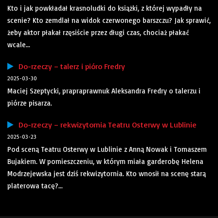
Kto i jak powkładał krasnoludki do książki, z której wypadły na
scenie? Kto zemdlał na widok czerwonego barszczu? Jak sprawić,
żeby aktor płakał rzęsiście przez długi czas, chociaż płakać
wcale...
Do-rzeczy – talerz i pióro Fredry
2025-03-30
Maciej Szeptycki, prapraprawnuk Aleksandra Fredry o talerzu i
piórze pisarza.
Do-rzeczy – rekwizytornia Teatru Osterwy w Lublinie
2025-03-23
Pod sceną Teatru Osterwy w Lublinie z Anną Nowak i Tomaszem
Bujakiem. W pomieszczeniu, w którym miała garderobę Helena
Modrzejewska jest dziś rekwizytornia. Kto wnosił na scenę starą
platerowa tacę?...