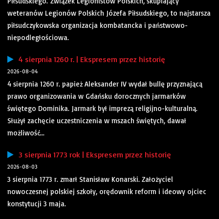
Piłsudskiego. Związek Legionistów Polskich, skupiający
weteranów Legionów Polskich Józefa Piłsudskiego, to najstarsza
piłsudczykowska organizacja kombatancka i państwowo-
niepodległościowa.
4 sierpnia 1260 r. | Ekspresem przez historię
2026-08-04
4 sierpnia 1260 r. papież Aleksander IV wydał bullę przyznającą
prawo organizowania w Gdańsku dorocznych jarmarków
świętego Dominika. Jarmark był imprezą religijno-kulturalną.
Służył zachęcie uczestniczenia w mszach świętych, dawał
możliwość...
3 sierpnia 1773 rok | Ekspresem przez historię
2026-08-03
3 sierpnia 1773 r. zmarł Stanisław Konarski. Założyciel
nowoczesnej polskiej szkoły, orędownik reform i ideowy ojciec
konstytucji 3 maja.