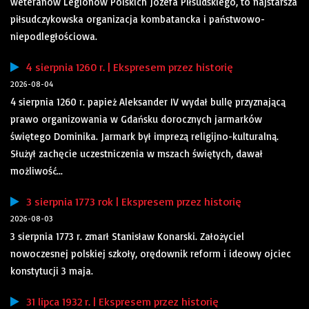
weteranów Legionów Polskich Józefa Piłsudskiego, to najstarsza
piłsudczykowska organizacja kombatancka i państwowo-
niepodległościowa.
4 sierpnia 1260 r. | Ekspresem przez historię
2026-08-04
4 sierpnia 1260 r. papież Aleksander IV wydał bullę przyznającą
prawo organizowania w Gdańsku dorocznych jarmarków
świętego Dominika. Jarmark był imprezą religijno-kulturalną.
Służył zachęcie uczestniczenia w mszach świętych, dawał
możliwość...
3 sierpnia 1773 rok | Ekspresem przez historię
2026-08-03
3 sierpnia 1773 r. zmarł Stanisław Konarski. Założyciel
nowoczesnej polskiej szkoły, orędownik reform i ideowy ojciec
konstytucji 3 maja.
31 lipca 1932 r. | Ekspresem przez historię