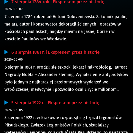
7 sierpnia 1784 rok | Ekspresem przez historię
2026-08-07
7 sierpnia 1784 rok zmarł Antoni Dobrzeniewski. Zakonnik paulin,
malarz, autor i konserwator dekoracji ściennych i obrazów w
kościołach paulińskich, między innymi na Jasnej Górze i w
kościele Paulinów we Włodawie.
6 sierpnia 1881 r. | Ekspresem przez historię
2026-08-06
6 sierpnia 1881 r. urodził się szkocki lekarz i mikrobiolog, laureat
Nagrody Nobla – Alexander Fleming. Wynalezienie antybiotyków
było jednym z najbardziej przełomowych wydarzeń we
współczesnej medycynie i pozwoliło ocalić życie milionom...
5 sierpnia 1922 r. | Ekspresem przez historię
2026-08-05
5 sierpnia 1922 r. w Krakowie rozpoczął się I zjazd legionistów
Piłsudskiego. Związek Legionistów Polskich, skupiający
weteranów Legionów Polskich Józefa Piłsudskiego, to najstarsza