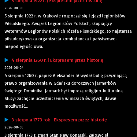
5 sierpnia 1922 r. | Ekspresem przez historię
2026-08-05
5 sierpnia 1922 r. w Krakowie rozpoczął się I zjazd legionistów
Piłsudskiego. Związek Legionistów Polskich, skupiający
weteranów Legionów Polskich Józefa Piłsudskiego, to najstarsza
piłsudczykowska organizacja kombatancka i państwowo-
niepodległościowa.
4 sierpnia 1260 r. | Ekspresem przez historię
2026-08-04
4 sierpnia 1260 r. papież Aleksander IV wydał bullę przyznającą
prawo organizowania w Gdańsku dorocznych jarmarków
świętego Dominika. Jarmark był imprezą religijno-kulturalną.
Służył zachęcie uczestniczenia w mszach świętych, dawał
możliwość...
3 sierpnia 1773 rok | Ekspresem przez historię
2026-08-03
3 sierpnia 1773 r. zmarł Stanisław Konarski. Założyciel