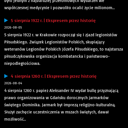
było jednym z najbardziej przełomowych wydarzeń we
współczesnej medycynie i pozwoliło ocalić życie milionom...
5 sierpnia 1922 r. | Ekspresem przez historię
2026-08-05
5 sierpnia 1922 r. w Krakowie rozpoczął się I zjazd legionistów
Piłsudskiego. Związek Legionistów Polskich, skupiający
weteranów Legionów Polskich Józefa Piłsudskiego, to najstarsza
piłsudczykowska organizacja kombatancka i państwowo-
niepodległościowa.
4 sierpnia 1260 r. | Ekspresem przez historię
2026-08-04
4 sierpnia 1260 r. papież Aleksander IV wydał bullę przyznającą
prawo organizowania w Gdańsku dorocznych jarmarków
świętego Dominika. Jarmark był imprezą religijno-kulturalną.
Służył zachęcie uczestniczenia w mszach świętych, dawał
możliwość...