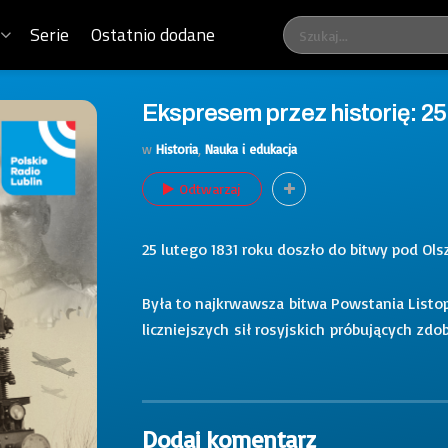
Serie
Ostatnio dodane
Ekspresem przez historię: 25 
w
Historia
,
Nauka i edukacja
Odtwarzaj
25 lutego 1831 roku doszło do bitwy pod Ol
Była to najkrwawsza bitwa Powstania Listo
liczniejszych sił rosyjskich próbujących zd
Dodaj komentarz