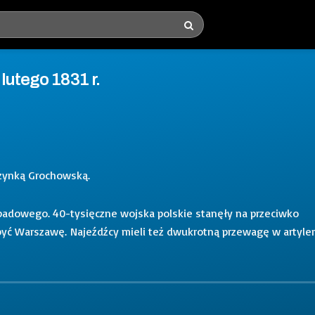
lutego 1831 r.
szynką Grochowską.
padowego. 40-tysięczne wojska polskie stanęły na przeciwko
obyć Warszawę. Najeźdźcy mieli też dwukrotną przewagę w artyleri