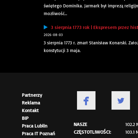
świętego Dominika. Jarmark był imprezą religij
możliwość...
3 sierpnia 1773 rok | Ekspresem przez his
2026-08-03
3 sierpnia 1773 r. zmarł Stanisław Konarski. Za
konstytucji 3 maja.
Partnerzy
Reklama
Kontakt
BIP
NASZE
102.2
Praca Lublin
CZĘSTOTLIWOŚCI:
103.1
Praca IT Poznań