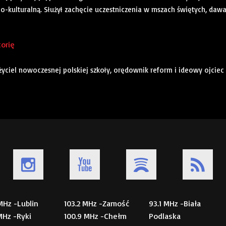
no-kulturalną. Służył zachęcie uczestniczenia w mszach świętych, dawa
torię
łożyciel nowoczesnej polskiej szkoły, orędownik reform i ideowy ojciec
 MHz -Lublin
103.2 MHz -Zamość
93.1 MHz -Biała
 MHz -Ryki
100.9 MHz -Chełm
Podlaska