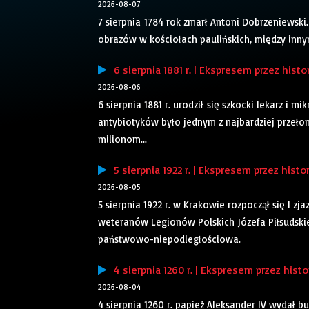
2026-08-07
7 sierpnia 1784 rok zmarł Antoni Dobrzeniewski.
obrazów w kościołach paulińskich, między inny
6 sierpnia 1881 r. | Ekspresem przez histo
2026-08-06
6 sierpnia 1881 r. urodził się szkocki lekarz i
antybiotyków było jednym z najbardziej przeł
milionom...
5 sierpnia 1922 r. | Ekspresem przez histo
2026-08-05
5 sierpnia 1922 r. w Krakowie rozpoczął się I zj
weteranów Legionów Polskich Józefa Piłsudskie
państwowo-niepodległościowa.
4 sierpnia 1260 r. | Ekspresem przez histo
2026-08-04
4 sierpnia 1260 r. papież Aleksander IV wydał