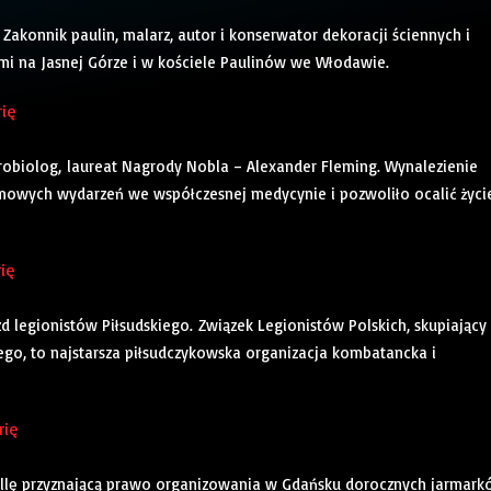
 Zakonnik paulin, malarz, autor i konserwator dekoracji ściennych i
mi na Jasnej Górze i w kościele Paulinów we Włodawie.
rię
 mikrobiolog, laureat Nagrody Nobla – Alexander Fleming. Wynalezienie
omowych wydarzeń we współczesnej medycynie i pozwoliło ocalić życi
rię
azd legionistów Piłsudskiego. Związek Legionistów Polskich, skupiający
go, to najstarsza piłsudczykowska organizacja kombatancka i
rię
 bullę przyznającą prawo organizowania w Gdańsku dorocznych jarmar