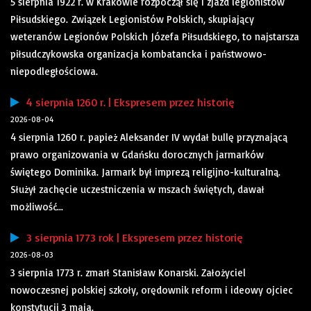
5 sierpnia 1922 r. w Krakowie rozpoczął się I zjazd legionistów
Piłsudskiego. Związek Legionistów Polskich, skupiający
weteranów Legionów Polskich Józefa Piłsudskiego, to najstarsza
piłsudczykowska organizacja kombatancka i państwowo-
niepodległościowa.
4 sierpnia 1260 r. | Ekspresem przez historię
2026-08-04
4 sierpnia 1260 r. papież Aleksander IV wydał bullę przyznającą
prawo organizowania w Gdańsku dorocznych jarmarków
świętego Dominika. Jarmark był imprezą religijno-kulturalną.
Służył zachęcie uczestniczenia w mszach świętych, dawał
możliwość...
3 sierpnia 1773 rok | Ekspresem przez historię
2026-08-03
3 sierpnia 1773 r. zmarł Stanisław Konarski. Założyciel
nowoczesnej polskiej szkoły, orędownik reform i ideowy ojciec
konstytucji 3 maja.