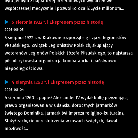
było jednym z najbardziej przełomowych wydarzeń we
współczesnej medycynie i pozwoliło ocalić życie milionom...
5 sierpnia 1922 r. | Ekspresem przez historię
2026-08-05
5 sierpnia 1922 r. w Krakowie rozpoczął się I zjazd legionistów
Piłsudskiego. Związek Legionistów Polskich, skupiający
weteranów Legionów Polskich Józefa Piłsudskiego, to najstarsza
piłsudczykowska organizacja kombatancka i państwowo-
niepodległościowa.
4 sierpnia 1260 r. | Ekspresem przez historię
2026-08-04
4 sierpnia 1260 r. papież Aleksander IV wydał bullę przyznającą
prawo organizowania w Gdańsku dorocznych jarmarków
świętego Dominika. Jarmark był imprezą religijno-kulturalną.
Służył zachęcie uczestniczenia w mszach świętych, dawał
możliwość...