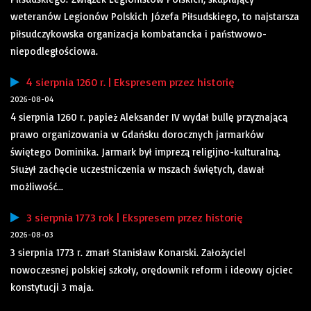
weteranów Legionów Polskich Józefa Piłsudskiego, to najstarsza
piłsudczykowska organizacja kombatancka i państwowo-
niepodległościowa.
4 sierpnia 1260 r. | Ekspresem przez historię
2026-08-04
4 sierpnia 1260 r. papież Aleksander IV wydał bullę przyznającą
prawo organizowania w Gdańsku dorocznych jarmarków
świętego Dominika. Jarmark był imprezą religijno-kulturalną.
Służył zachęcie uczestniczenia w mszach świętych, dawał
możliwość...
3 sierpnia 1773 rok | Ekspresem przez historię
2026-08-03
3 sierpnia 1773 r. zmarł Stanisław Konarski. Założyciel
nowoczesnej polskiej szkoły, orędownik reform i ideowy ojciec
konstytucji 3 maja.