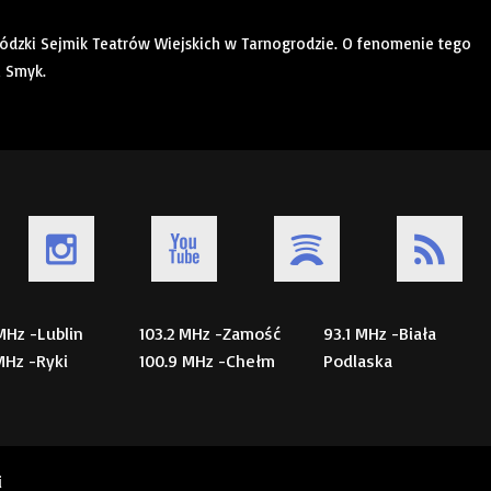
dzki Sejmik Teatrów Wiejskich w Tarnogrodzie. O fenomenie tego
a Smyk.
 MHz -Lublin
103.2 MHz -Zamość
93.1 MHz -Biała
 MHz -Ryki
100.9 MHz -Chełm
Podlaska
i