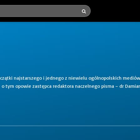
początki najstarszego i jednego z niewielu ogólnopolskich medió
em o tym opowie zastępca redaktora naczelnego pisma – dr Damia