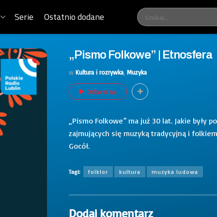
Serie
Ostatnio dodane
„Pismo Folkowe” | Etnosfera
w
Kultura i rozrywka
,
Muzyka
Odtwarzaj
„Pismo Folkowe” ma już 30 lat. Jakie były 
zajmujących się muzyką tradycyjną i folki
Gocół.
Tagi:
folklor
kultura
muzyka ludowa
Dodaj komentarz