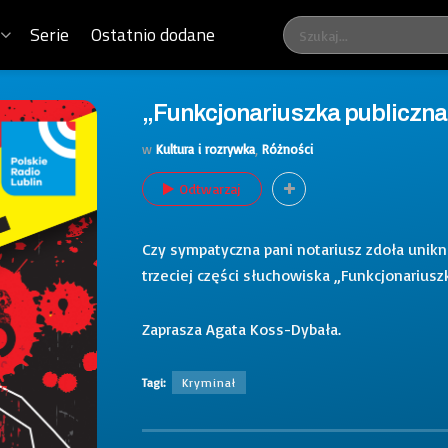
Serie
Ostatnio dodane
„Funkcjonariuszka publiczna”
w
Kultura i rozrywka
,
Różności
Odtwarzaj
Czy sympatyczna pani notariusz zdoła unikną
trzeciej części słuchowiska „Funkcjonariuszk
Zaprasza Agata Koss-Dybała.
Tagi:
Kryminał