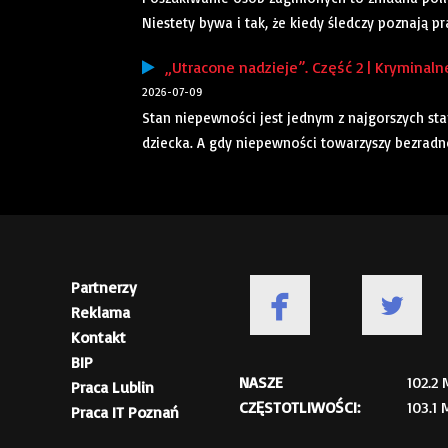
Niestety bywa i tak, że kiedy śledczy poznają pra
„Utracone nadzieje”. Część 2 | Kryminaln
2026-07-09
Stan niepewności jest jednym z najgorszych st
dziecka. A gdy niepewności towarzyszy bezradnoś
Partnerzy
Reklama
Kontakt
BIP
NASZE
102.2
Praca Lublin
CZĘSTOTLIWOŚCI:
103.1
Praca IT Poznań