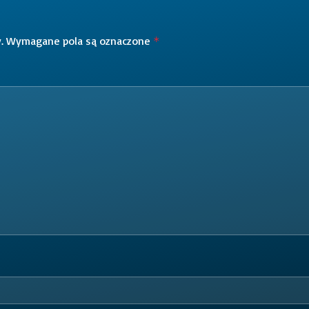
.
Wymagane pola są oznaczone
*