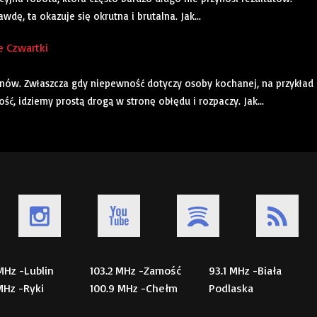
wdę, ta okazuje się okrutna i brutalna. Jak...
e Czwartki
anów. Zwłaszcza gdy niepewność dotyczy osoby kochanej, na przykład
ć, idziemy prostą drogą w stronę obłędu i rozpaczy. Jak...
 MHz -Lublin
103.2 MHz -Zamość
93.1 MHz -Biała
 MHz -Ryki
100.9 MHz -Chełm
Podlaska