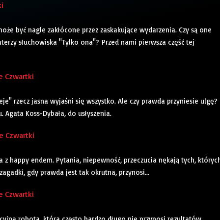
i
może być nagle zakłócone przez zaskakujące wydarzenia. Czy są one
terzy słuchowiska "Tylko ona"? Przed nami pierwsza część tej
e Czwartki
je" rzecz jasna wyjaśni się wszystko. Ale czy prawda przyniesie ulgę?
 Agata Koss-Dybała, do usłyszenia.
e Czwartki
ia z happy endem. Pytania, niepewność, przeczucia nękają tych, któryc
 zagadki, gdy prawda jest tak okrutna, przynosi...
e Czwartki
yjna robota, która często bardzo długo nie przynosi rezultatów.