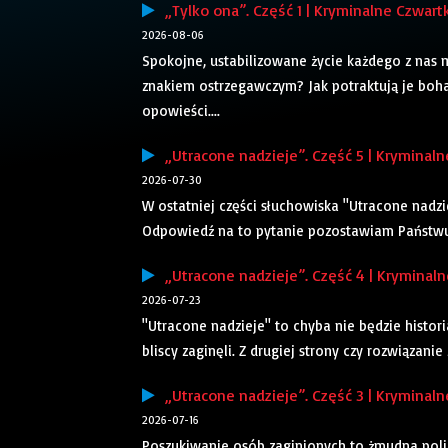
„Tylko ona”. Część 1 | Kryminalne Czwartk
2026-08-06
Spokojne, ustabilizowane życie każdego z nas 
znakiem ostrzegawczym? Jak potraktują je boha
opowieści....
„Utracone nadzieje”. Część 5 | Kryminaln
2026-07-30
W ostatniej części słuchowiska "Utracone nadzie
Odpowiedź na to pytanie pozostawiam Państwu.
„Utracone nadzieje”. Część 4 | Kryminaln
2026-07-23
"Utracone nadzieje" to chyba nie będzie histor
bliscy zaginęli. Z drugiej strony czy rozwiązanie
„Utracone nadzieje”. Część 3 | Kryminaln
2026-07-16
Poszukiwanie osób zaginionych to żmudna polic