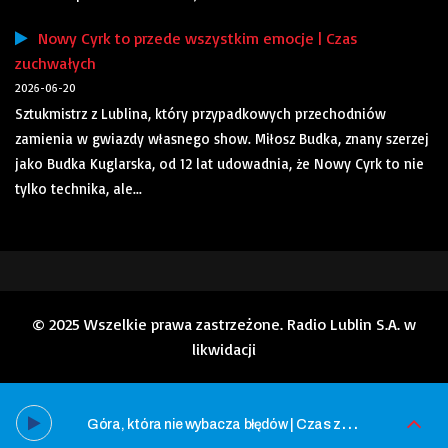
Nowy Cyrk to przede wszystkim emocje | Czas
zuchwałych
2026-06-20
Sztukmistrz z Lublina, który przypadkowych przechodniów
zamienia w gwiazdy własnego show. Miłosz Budka, znany szerzej
jako Budka Kuglarska, od 12 lat udowadnia, że Nowy Cyrk to nie
tylko technika, ale...
© 2025 Wszelkie prawa zastrzeżone. Radio Lublin S.A. w
likwidacji
G
óra, która nie wybacza błędów | Czas zuchwałych