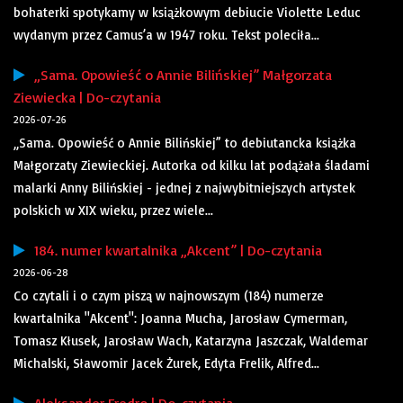
bohaterki spotykamy w książkowym debiucie Violette Leduc
wydanym przez Camus’a w 1947 roku. Tekst poleciła...
„Sama. Opowieść o Annie Bilińskiej” Małgorzata
Ziewiecka | Do-czytania
2026-07-26
„Sama. Opowieść o Annie Bilińskiej” to debiutancka książka
Małgorzaty Ziewieckiej. Autorka od kilku lat podążała śladami
malarki Anny Bilińskiej - jednej z najwybitniejszych artystek
polskich w XIX wieku, przez wiele...
184. numer kwartalnika „Akcent” | Do-czytania
2026-06-28
Co czytali i o czym piszą w najnowszym (184) numerze
kwartalnika "Akcent": Joanna Mucha, Jarosław Cymerman,
Tomasz Kłusek, Jarosław Wach, Katarzyna Jaszczak, Waldemar
Michalski, Sławomir Jacek Żurek, Edyta Frelik, Alfred...