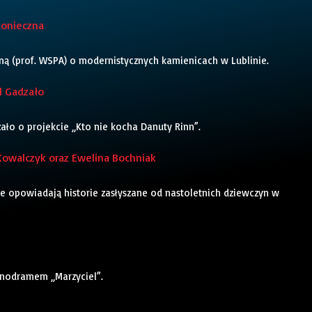
konieczna
ą (prof. WSPA) o modernistycznych kamienicach w Lublinie.
l Gadzało
ło o projekcie „Kto nie kocha Danuty Rinn”.
Kowalczyk oraz Ewelina Bochniak
e opowiadają historie zasłyszane od nastoletnich dziewczyn w
nodramem „Marzyciel”.