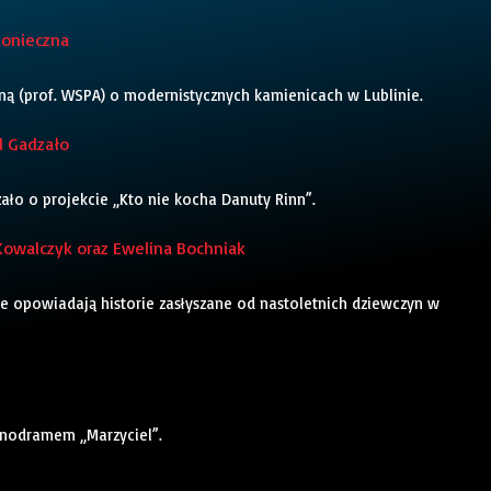
konieczna
ą (prof. WSPA) o modernistycznych kamienicach w Lublinie.
l Gadzało
ło o projekcie „Kto nie kocha Danuty Rinn”.
Kowalczyk oraz Ewelina Bochniak
e opowiadają historie zasłyszane od nastoletnich dziewczyn w
nodramem „Marzyciel”.