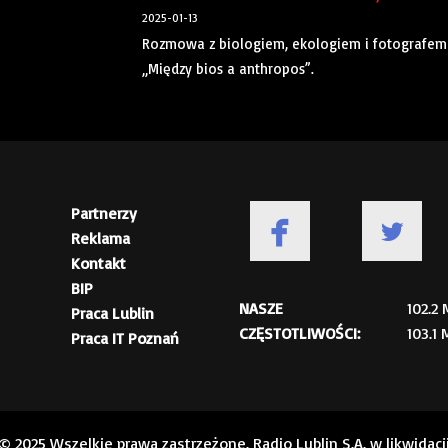
2025-01-13
Rozmowa z biologiem, ekologiem i fotografem
„Między bios a anthropos”.
Partnerzy
Reklama
Kontakt
BIP
NASZE
102.2
Praca Lublin
CZĘSTOTLIWOŚCI:
103.1
Praca IT Poznań
© 2025 Wszelkie prawa zastrzeżone. Radio Lublin S.A. w likwidacj