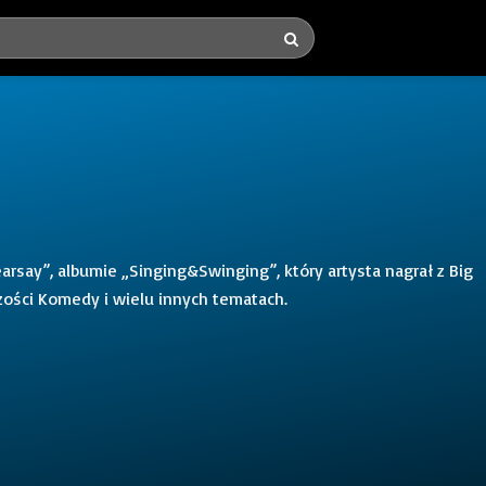
say”, albumie „Singing&Swinging”, który artysta nagrał z Big
ości Komedy i wielu innych tematach.