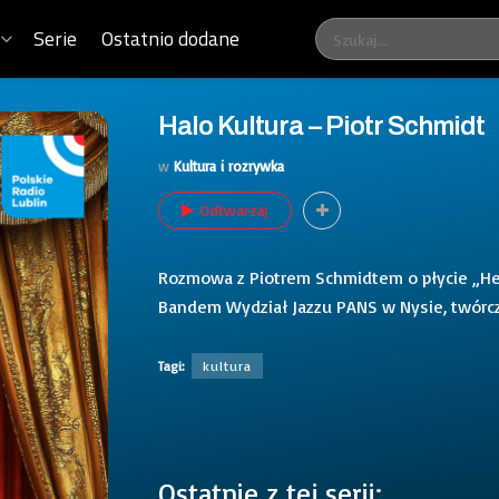
Serie
Ostatnio dodane
Halo Kultura – Piotr Schmidt
w
Kultura i rozrywka
Odtwarzaj
Rozmowa z Piotrem Schmidtem o płycie „Hear
Bandem Wydział Jazzu PANS w Nysie, twórcz
Tagi:
kultura
Ostatnie z tej serii: