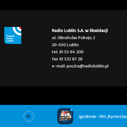
Radio Lublin S.A. w likwidacji
ul. Obrońców Pokoju 2
20-030 Lublin
tel. 81 53 64 200
fax 81 532 87 28
e-mail: poczta@radiolublin.pl
Iga Movie – film „Być koch