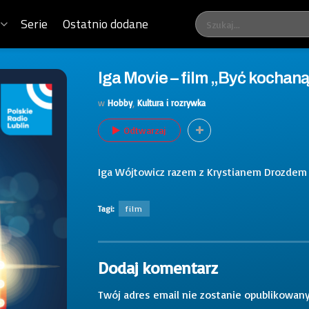
Serie
Ostatnio dodane
Iga Movie – film „Być kochan
w
Hobby
,
Kultura i rozrywka
Odtwarzaj
Iga Wójtowicz razem z Krystianem Drozdem 
Tagi:
film
Dodaj komentarz
Twój adres email nie zostanie opublikowany