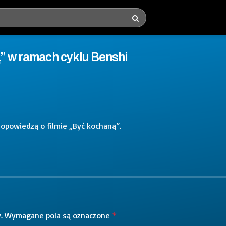
ą” w ramach cyklu Benshi
opowiedzą o filmie „Być kochaną”.
.
Wymagane pola są oznaczone
*