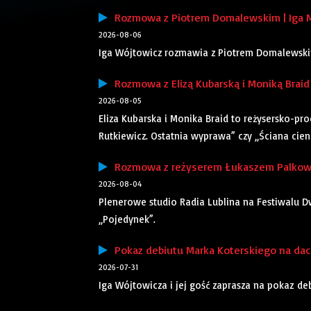
Rozmowa z Piotrem Domalewskim | Iga 
2026-08-06
Iga Wójtowicz rozmawia z Piotrem Domalewskim,
Rozmowa z Elizą Kubarską i Moniką Braid 
2026-08-05
Eliza Kubarska i Monika Braid to reżysersko-pr
Rutkiewicz. Ostatnia wyprawa” czy „Ściana cieni”
Rozmowa z reżyserem Łukaszem Palkows
2026-08-04
Plenerowe studio Radia Lublina na Festiwalu Dw
„Pojedynek”.
Pokaz debiutu Marka Koterskiego na dach
2026-07-31
Iga Wójtowicza i jej gość zaprasza na pokaz d