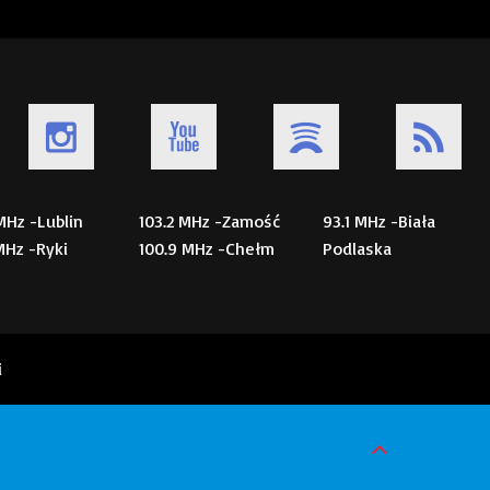
 MHz -Lublin
103.2 MHz -Zamość
93.1 MHz -Biała
 MHz -Ryki
100.9 MHz -Chełm
Podlaska
i