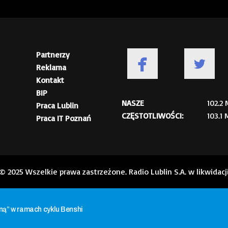
Partnerzy
Reklama
Kontakt
BIP
NASZE
102.2
Praca Lublin
CZĘSTOTLIWOŚCI:
103.1
Praca IT Poznań
© 2025 Wszelkie prawa zastrzeżone. Radio Lublin S.A. w likwidacj
aną” w ramach cyklu Benshi