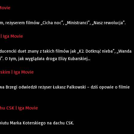
Movie
 reżyserem filmów „Cicha noc”, „Ministranci”, „Nasz rewolucja”.
| Iga Movie
oducencki duet znany z takich filmów jak „K2. Dotknąć nieba”, „Wanda
. O tym, jak wyglądała droga Elizy Kubarskiej...
kim | Iga Movie
a Brzegi odwiedził reżyser Łukasz Palkowski – dziś opowie o filmie
u CSK | Iga Movie
ebiutu Marka Koterskiego na dachu CSK.