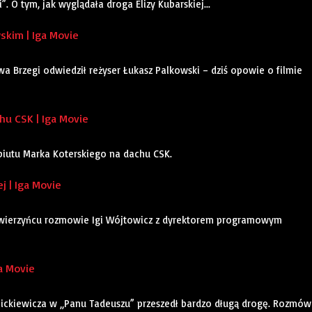
. O tym, jak wyglądała droga Elizy Kubarskiej...
kim | Iga Movie
a Brzegi odwiedził reżyser Łukasz Palkowski – dziś opowie o filmie
u CSK | Iga Movie
ebiutu Marka Koterskiego na dachu CSK.
j | Iga Movie
Zwierzyńcu rozmowie Igi Wójtowicz z dyrektorem programowym
a Movie
Mickiewicza w „Panu Tadeuszu” przeszedł bardzo długą drogę. Rozmó