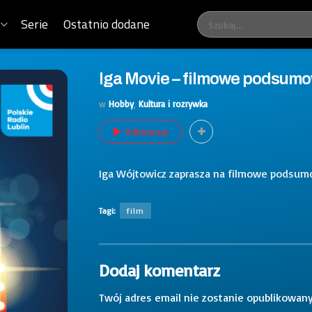
Serie
Ostatnio dodane
Iga Movie – filmowe podsumo
w
Hobby
,
Kultura i rozrywka
Odtwarzaj
Iga Wójtowicz zaprasza na filmowe podsumo
Tagi:
film
Dodaj komentarz
Twój adres email nie zostanie opublikowany