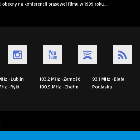
ł obecny na konferencji prasowej filmu w 1999 roku....
 MHz -Lublin
103.2 MHz -Zamość
93.1 MHz -Biała
 MHz -Ryki
100.9 MHz -Chełm
Podlaska
i