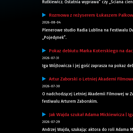
Rutkiewicz. Ostatnia wyprawa” czy „Ściana cieni”
Rozmowa z reżyserem Łukaszem Palkows
2026-08-04
Plenerowe studio Radia Lublina na Festiwalu Dw
„Pojedynek”.
Pokaz debiutu Marka Koterskiego na dach
2026-07-31
Iga Wójtowicza i jej gość zaprasza na pokaz d
Artur Zaborski o Letniej Akademi Filmowe
2026-07-30
O nadchodzącej Letniej Akademii Filmowej w 
festiwalu Arturem Zaborskim.
Jak Wajda szukał Adama Mickiewicza | Ig
2026-07-29
Andrzej Wajda, szukając aktora do roli Adama 