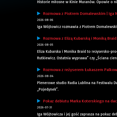
Historie miłosne w Kinie Muranów. Opowie o ni
Rozmowa z Piotrem Domalewskim | Iga 
2026-08-06
Iga Wójtowicz rozmawia z Piotrem Domalewskim,
Rozmowa z Elizą Kubarską i Moniką Braid 
2026-08-05
Eliza Kubarska i Monika Braid to reżysersko-pr
Rutkiewicz. Ostatnia wyprawa” czy „Ściana cieni”
Rozmowa z reżyserem Łukaszem Palkows
2026-08-04
Plenerowe studio Radia Lublina na Festiwalu Dw
„Pojedynek”.
Pokaz debiutu Marka Koterskiego na dach
2026-07-31
Iga Wójtowicza i jej gość zaprasza na pokaz d