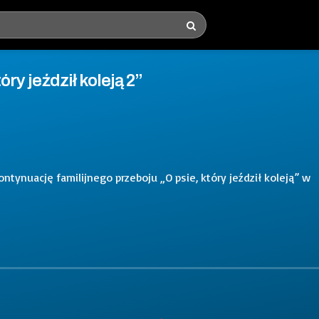
óry jeździł koleją 2”
tynuację familijnego przeboju „O psie, który jeździł koleją” w