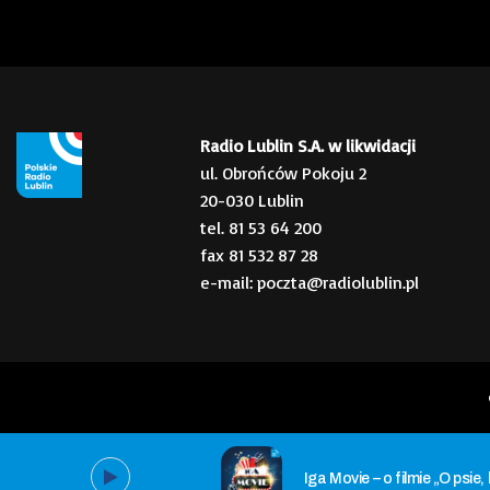
Radio Lublin S.A. w likwidacji
ul. Obrońców Pokoju 2
20-030 Lublin
tel. 81 53 64 200
fax 81 532 87 28
e-mail: poczta@radiolublin.pl
Iga Movie – o filmie „O psie, 