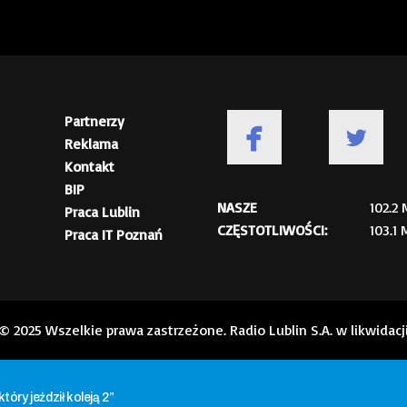
Partnerzy
Reklama
Kontakt
BIP
NASZE
102.2
Praca Lublin
CZĘSTOTLIWOŚCI:
103.1
Praca IT Poznań
© 2025 Wszelkie prawa zastrzeżone. Radio Lublin S.A. w likwidacj
który jeździł koleją 2”