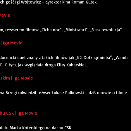
ch gość Igi Wójtowicz – dyrektor kina Roman Gutek.
Movie
 reżyserem filmów „Cicha noc”, „Ministranci”, „Nasz rewolucja”.
| Iga Movie
oducencki duet znany z takich filmów jak „K2. Dotknąć nieba”, „Wanda
. O tym, jak wyglądała droga Elizy Kubarskiej...
kim | Iga Movie
a Brzegi odwiedził reżyser Łukasz Palkowski – dziś opowie o filmie
u CSK | Iga Movie
ebiutu Marka Koterskiego na dachu CSK.