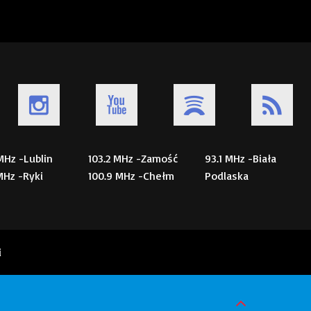
 MHz -Lublin
103.2 MHz -Zamość
93.1 MHz -Biała
 MHz -Ryki
100.9 MHz -Chełm
Podlaska
i