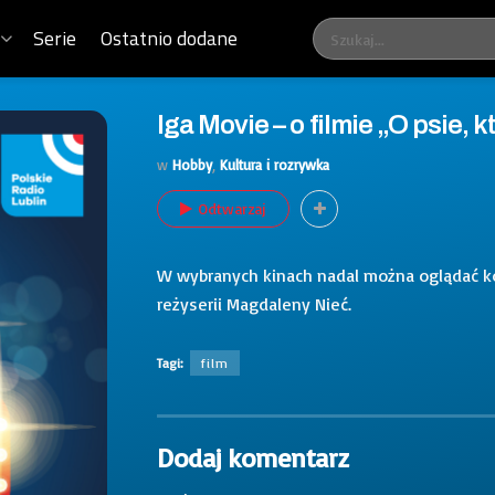
Serie
Ostatnio dodane
Iga Movie – o filmie „O psie, kt
w
Hobby
,
Kultura i rozrywka
Odtwarzaj
W wybranych kinach nadal można oglądać kon
reżyserii Magdaleny Nieć.
Tagi:
film
Dodaj komentarz