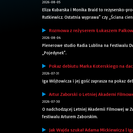
2026-08-05
Eliza Kubarska i Monika Braid to reżysersko-pr
Rutkiewicz. Ostatnia wyprawa” czy „Ściana cieni”
Rozmowa z reżyserem Łukaszem Palkows
2026-08-04
Plenerowe studio Radia Lublina na Festiwalu Dw
„Pojedynek”.
Pokaz debiutu Marka Koterskiego na dach
2026-07-31
Iga Wójtowicza i jej gość zaprasza na pokaz d
Artur Zaborski o Letniej Akademi Filmowe
2026-07-30
O nadchodzącej Letniej Akademii Filmowej w 
festiwalu Arturem Zaborskim.
Jak Wajda szukał Adama Mickiewicza | Ig