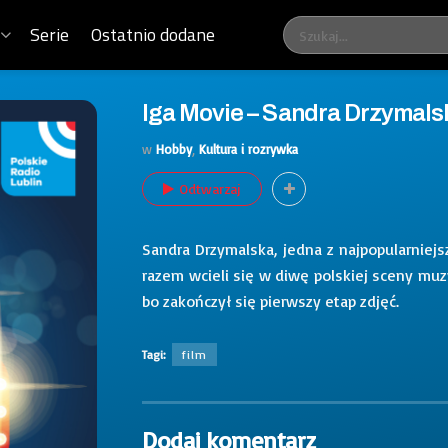
Serie
Ostatnio dodane
Iga Movie – Sandra Drzymalska
w
Hobby
,
Kultura i rozrywka
Odtwarzaj
Sandra Drzymalska, jedna z najpopularnie
razem wcieli się w diwę polskiej sceny muz
bo zakończył się pierwszy etap zdjęć.
Tagi:
film
Dodaj komentarz