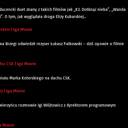
oducencki duet znany z takich filmów jak „K2. Dotknąć nieba”, „Wanda
. O tym, jak wyglądała droga Elizy Kubarskiej...
kim | Iga Movie
a Brzegi odwiedził reżyser Łukasz Palkowski – dziś opowie o filmie
u CSK | Iga Movie
ebiutu Marka Koterskiego na dachu CSK.
j | Iga Movie
Zwierzyńcu rozmowie Igi Wójtowicz z dyrektorem programowym
a Movie