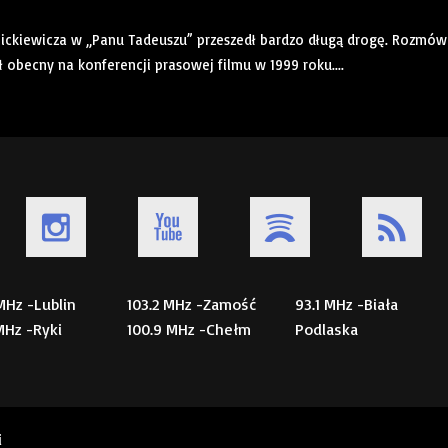
Mickiewicza w „Panu Tadeuszu” przeszedł bardzo długą drogę. Rozmó
ł obecny na konferencji prasowej filmu w 1999 roku....
 MHz -Lublin
103.2 MHz -Zamość
93.1 MHz -Biała
 MHz -Ryki
100.9 MHz -Chełm
Podlaska
i