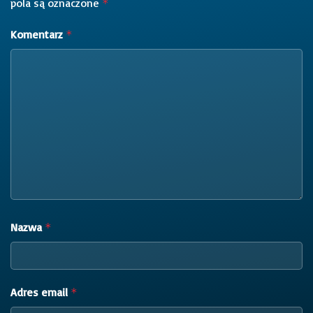
pola są oznaczone
*
Komentarz
*
Nazwa
*
Adres email
*