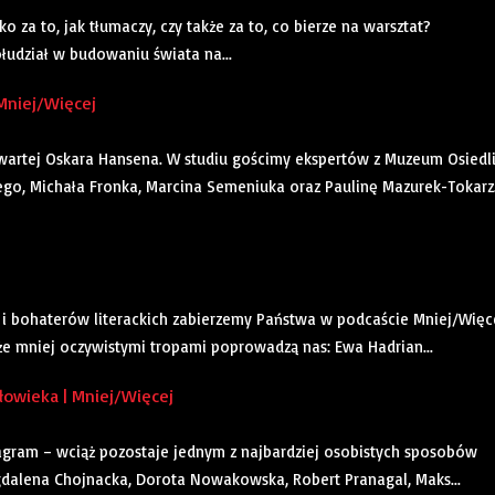
za to, jak tłumaczy, czy także za to, co bierze na warsztat?
łudział w budowaniu świata na...
Mniej/Więcej
artej Oskara Hansena. W studiu gościmy ekspertów z Muzeum Osiedl
ego, Michała Fronka, Marcina Semeniuka oraz Paulinę Mazurek-Tokarz
k i bohaterów literackich zabierzemy Państwa w podcaście Mniej/Więce
kże mniej oczywistymi tropami poprowadzą nas: Ewa Hadrian...
złowieka | Mniej/Więcej
tagram – wciąż pozostaje jednym z najbardziej osobistych sposobów
gdalena Chojnacka, Dorota Nowakowska, Robert Pranagal, Maks...