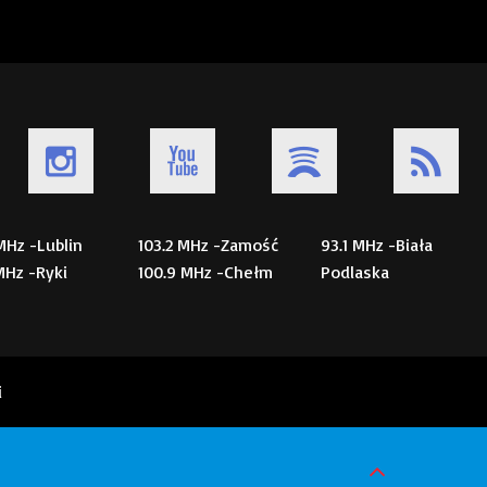
 MHz -Lublin
103.2 MHz -Zamość
93.1 MHz -Biała
 MHz -Ryki
100.9 MHz -Chełm
Podlaska
i