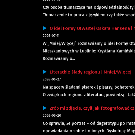
Czy osoba tłumacząca ma odpowiedzialność tylko 
Tłumaczenie to praca z językiem czy także wspó
O idei Formy Otwartej Oskara Hansena | 
2026-07-11
W „Mniej/Więcej” rozmawiamy o idei Formy Otw
Mieszkaniowych w Lublinie: Krystiana Kamiński
Rozmawiamy o...
Literackie ślady regionu | Mniej/Więcej
2026-06-27
Na spacery śladami pisarek i pisarzy, bohatere
O związkach regionu z literaturą powiedzą i ta
Zrób mi zdjęcie, czyli jak fotografować c
2026-06-20
Co sprawia, że portret – od dagerotypu po Ins
opowiadania o sobie i o innych. Dyskutują: Ma