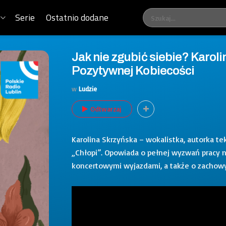
Serie
Ostatnio dodane
Jak nie zgubić siebie? Karoli
Pozytywnej Kobiecości
w
Ludzie
Odtwarzaj
Karolina Skrzyńska – wokalistka, autorka t
„Chłopi”. Opowiada o pełnej wyzwań pracy 
koncertowymi wyjazdami, a także o zachow