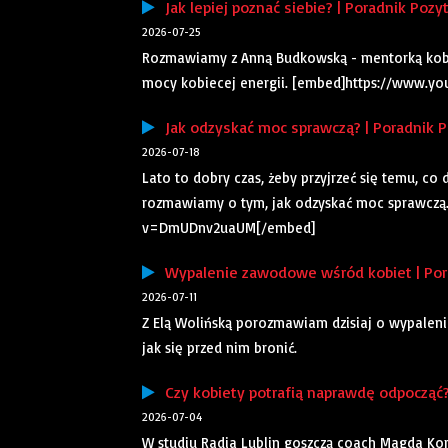
Jak lepiej poznać siebie? | Poradnik Pozy
2026-07-25
Rozmawiamy z Anną Budkowską - mentorką kobie
mocy kobiecej energii. [embed]https://www.y
Jak odzyskać moc sprawczą? | Poradnik P
2026-07-18
Lato to dobry czas, żeby przyjrzeć się temu, c
rozmawiamy o tym, jak odzyskać moc sprawczą
v=DmUDnv2uaUM[/embed]
Wypalenie zawodowe wśród kobiet | Pora
2026-07-11
Z Elą Wolińską porozmawiam dzisiaj o wypaleniu
jak się przed nim bronić.
Czy kobiety potrafią naprawdę odpocząć?
2026-07-04
W studiu Radia Lublin goszczą coach Magda K