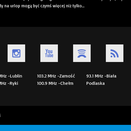
y na urlop mogą być czymś więcej niż tylko...
 MHz -Lublin
103.2 MHz -Zamość
93.1 MHz -Biała
 MHz -Ryki
100.9 MHz -Chełm
Podlaska
i