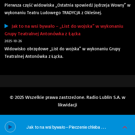
Pierwsza część widowiska „Ostatnia spowiedź Jędrzeja Wowry” w
wykonaniu Teatru Ludowego TRADYCJA z Okleśnej.
Jak to na wsi bywało – „List do wojska” w wykonaniu
Grupy Teatralnej Antonówka z Łącka
2025-10-26
Widowisko obrzędowe „List do wojska” w wykonaniu Grupy
Teatralnej Antonówka z Łącka.
© 2025 Wszelkie prawa zastrzeżone. Radio Lublin S.A. w
likwidacji
J
ak to na wsi bywało – Pieczenie chleba w Dołhobrodach