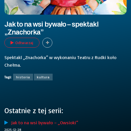
Jak to na wsi bywało – spektakl
„Znachorka”
Odtwarzaj
Spektakl „Znachorka” w wykonaniu Teatru z Rudki koło
Chełma.
Tagi:
historia
kultura
Ostatnie z tej serii:
Jak to na wsi bywało – „Owsioki”
2025-12-28