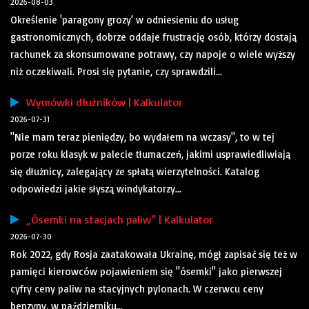
2026-08-03
Określenie 'paragony grozy’ w odniesieniu do usług
gastronomicznych, dobrze oddaje frustrację osób, którzy dostają
rachunek za skonsumowane potrawy, czy napoje o wiele wyższy
niż oczekiwali. Prosi się pytanie, czy sprawdzili...
Wymówki dłużników | Kalkulator
2026-07-31
"Nie mam teraz pieniędzy, bo wydałem na wczasy", to w tej
porze roku klasyk w palecie tłumaczeń, jakimi usprawiedliwiają
się dłużnicy, zalegający ze spłatą wierzytelności. Katalog
odpowiedzi jakie słyszą windykatorzy...
„Ósemki na stacjach paliw” | Kalkulator
2026-07-30
Rok 2022, gdy Rosja zaatakowała Ukrainę, mógł zapisać się też w
pamięci kierowców pojawieniem się "ósemki" jako pierwszej
cyfry ceny paliw na stacyjnych pylonach. W czerwcu ceny
benzyny, w październiku...