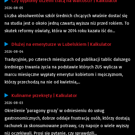
Czy dyplomy uczelni tracą na wartości? | Kalkulator
2026-08-05
Liczba absolwentów szkół średnich chcących właśnie dostać się
na studia jest o około jedną czwartą wyższa niż przed rokiem. To
skutek reformy oświaty, która w 2014 roku kazała iść do...
Dłużej na emeryturze w Lubelskiem | Kalkulator
2026-08-04
Tradycyjnie, po czterech miesiącach od publikacji tablic dalszego
średniego trwania życia na podstawie których ZUS wylicza w
marcu miesięczne wypłaty emerytur kobietom i mężczyznom,
którzy przechodzą na nie od kwietnia,...
Kulinarne przekręty | Kalkulator
2026-08-03
Określenie 'paragony grozy’ w odniesieniu do usług
gastronomicznych, dobrze oddaje frustrację osób, którzy dostają
rachunek za skonsumowane potrawy, czy napoje o wiele wyższy
niż oczekiwali. Prosi się pytanie, czy sprawdzili...