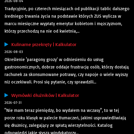
2026-08-04
Tradycyjnie, po czterech miesiącach od publikacji tablic dalszego
średniego trwania życia na podstawie których ZUS wylicza w
marcu miesięczne wypłaty emerytur kobietom i mężczyznom,
którzy przechodzą na nie od kwietnia,...
Kulinarne przekręty | Kalkulator
2026-08-03
Określenie 'paragony grozy’ w odniesieniu do usług
gastronomicznych, dobrze oddaje frustrację osób, którzy dostają
rachunek za skonsumowane potrawy, czy napoje o wiele wyższy
niż oczekiwali. Prosi się pytanie, czy sprawdzili...
Wymówki dłużników | Kalkulator
2026-07-31
"Nie mam teraz pieniędzy, bo wydałem na wczasy", to w tej
porze roku klasyk w palecie tłumaczeń, jakimi usprawiedliwiają
się dłużnicy, zalegający ze spłatą wierzytelności. Katalog
odpowiedzi jakie słyszą windykatorzy...