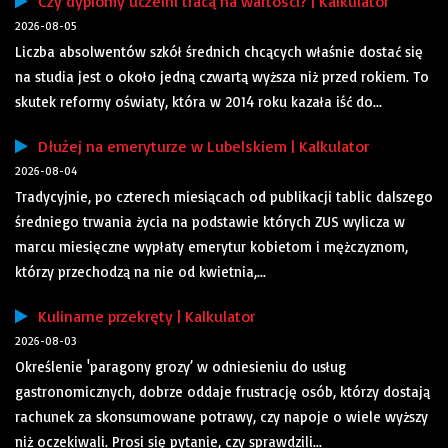
Czy dyplomy uczelni tracą na wartości? | Kalkulator
2026-08-05
Liczba absolwentów szkół średnich chcących właśnie dostać się
na studia jest o około jedną czwartą wyższa niż przed rokiem. To
skutek reformy oświaty, która w 2014 roku kazała iść do...
Dłużej na emeryturze w Lubelskiem | Kalkulator
2026-08-04
Tradycyjnie, po czterech miesiącach od publikacji tablic dalszego
średniego trwania życia na podstawie których ZUS wylicza w
marcu miesięczne wypłaty emerytur kobietom i mężczyznom,
którzy przechodzą na nie od kwietnia,...
Kulinarne przekręty | Kalkulator
2026-08-03
Określenie 'paragony grozy’ w odniesieniu do usług
gastronomicznych, dobrze oddaje frustrację osób, którzy dostają
rachunek za skonsumowane potrawy, czy napoje o wiele wyższy
niż oczekiwali. Prosi się pytanie, czy sprawdzili...