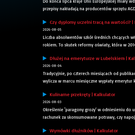
Do końca lipca kraje Unii Europejskiej miały 
przepisy nakładają na producentów sprzętu AGD 
Czy dyplomy uczelni tracą na wartości? | 
2026-08-05
Liczba absolwentów szkół średnich chcących wła
rokiem. To skutek reformy oświaty, która w 2014 
Dłużej na emeryturze w Lubelskiem | Kal
2026-08-04
Tradycyjnie, po czterech miesiącach od publika
wylicza w marcu miesięczne wypłaty emerytur k
Kulinarne przekręty | Kalkulator
2026-08-03
Określenie 'paragony grozy’ w odniesieniu do u
rachunek za skonsumowane potrawy, czy napoje o 
Wymówki dłużników | Kalkulator