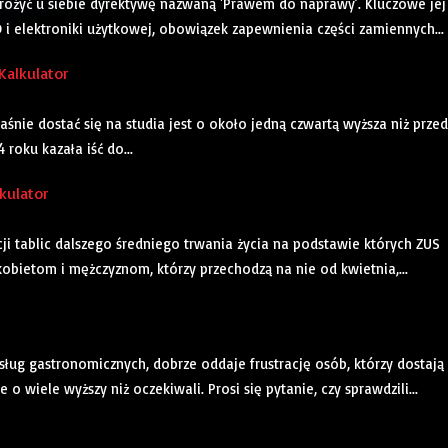
wdrożyć u siebie dyrektywę nazwaną 'Prawem do naprawy’. Kluczowe jej
i elektroniki użytkowej, obowiązek zapewnienia części zamiennych...
Kalkulator
śnie dostać się na studia jest o około jedną czwartą wyższa niż przed
roku kazała iść do...
kulator
cji tablic dalszego średniego trwania życia na podstawie których ZUS
obietom i mężczyznom, którzy przechodzą na nie od kwietnia,...
sług gastronomicznych, dobrze oddaje frustrację osób, którzy dostają
wiele wyższy niż oczekiwali. Prosi się pytanie, czy sprawdzili...