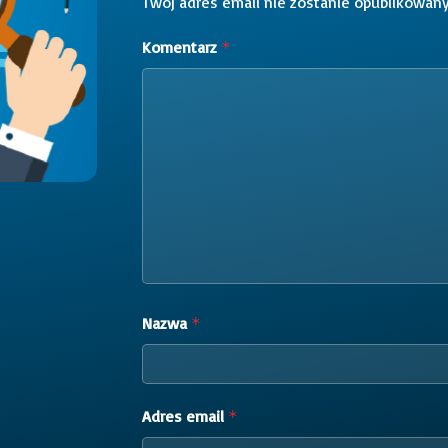
Twój adres email nie zostanie opublikowany
Komentarz
*
Nazwa
*
Adres email
*