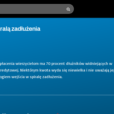
ralą zadłużenia
o spłacenia wierzycielom ma 70 procent dłużników widniejących w
 kredytowej. Niektórym kwota wyda się niewielka i nie uważają je
rogiem wejścia w spiralę zadłużenia.