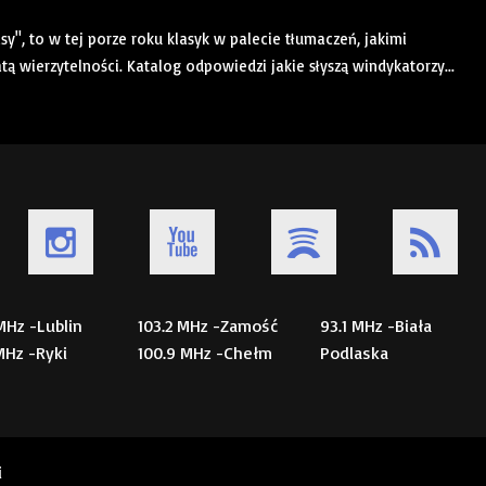
", to w tej porze roku klasyk w palecie tłumaczeń, jakimi
atą wierzytelności. Katalog odpowiedzi jakie słyszą windykatorzy...
 MHz -Lublin
103.2 MHz -Zamość
93.1 MHz -Biała
 MHz -Ryki
100.9 MHz -Chełm
Podlaska
i