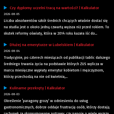
Czy dyplomy uczelni tracą na wartości? | Kalkulator
2026-08-05
Liczba absolwentów szkół średnich chcących właśnie dostać się
na studia jest o około jedną czwartą wyższa niż przed rokiem. To
skutek reformy oświaty, która w 2014 roku kazała iść do...
Dłużej na emeryturze w Lubelskiem | Kalkulator
2026-08-04
Tradycyjnie, po czterech miesiącach od publikacji tablic dalszego
średniego trwania życia na podstawie których ZUS wylicza w
marcu miesięczne wypłaty emerytur kobietom i mężczyznom,
którzy przechodzą na nie od kwietnia,...
Kulinarne przekręty | Kalkulator
2026-08-03
Określenie 'paragony grozy’ w odniesieniu do usług
gastronomicznych, dobrze oddaje frustrację osób, którzy dostają
rachunek za skonsumowane potrawy, czy napoje o wiele wyższy