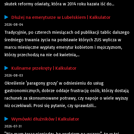
skutek reformy oświaty, która w 2014 roku kazała iść do...
Dłużej na emeryturze w Lubelskiem | Kalkulator
2026-08-04
Tradycyjnie, po czterech miesiącach od publikacji tablic dalszego
średniego trwania życia na podstawie których ZUS wylicza w
marcu miesięczne wypłaty emerytur kobietom i mężczyznom,
którzy przechodzą na nie od kwietnia,...
Kulinarne przekręty | Kalkulator
2026-08-03
Określenie 'paragony grozy’ w odniesieniu do usług
gastronomicznych, dobrze oddaje frustrację osób, którzy dostają
rachunek za skonsumowane potrawy, czy napoje o wiele wyższy
niż oczekiwali. Prosi się pytanie, czy sprawdzili...
Wymówki dłużników | Kalkulator
2026-07-31
"Nie mam teraz pieniędzy, bo wydałem na wczasy", to w tej