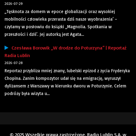
2026-07-29
„Tęsknota za domem w epoce globalizacji oraz wysokiej
mobilności człowieka przerasta dziś nasze wyobrażenia’ –
czytamy w posłowiu do książki „Magnolia. Spotkania w
przeszłości i dziś’. Jej autorką jest Agata...
Czesława Borowik „W drodze do Poturzyna” | Reportaż
Radia Lublin
2026-07-28
Reportaż przybliża mniej znany, lubelski epizod z życia Fryderyka
Chopina. Zanim kompozytor udał się na emigrację, wyruszył
dyliżansem z Warszawy w kierunku dworu w Poturzynie. Celem
podróży była wizyta u...
© 2025 Wszelkie prawa zastrzeżone. Radio Lublin S.A. w