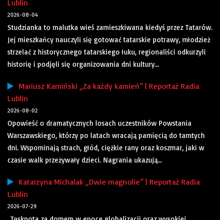
Lublin
2026-08-04
Studzianka to malutka wieś zamieszkiwana kiedyś przez Tatarów.
Jej mieszkańcy nauczyli się gotować tatarskie potrawy, młodzież
strzelać z historycznego tatarskiego łuku, regionaliści odkurzyli
historię i podjęli się organizowania dni kultury...
Mariusz Kamiński „Za każdy kamień” | Reportaż Radia
Lublin
2026-08-02
Opowieść o dramatycznych losach uczestników Powstania
Warszawskiego, którzy po latach wracają pamięcią do tamtych
dni. Wspominają strach, głód, ciężkie rany oraz koszmar, jaki w
czasie walk przeżywały dzieci. Nagrania ukazują...
Katarzyna Michalak „Dwie magnolie” | Reportaż Radia
Lublin
2026-07-29
„Tęsknota za domem w epoce globalizacji oraz wysokiej