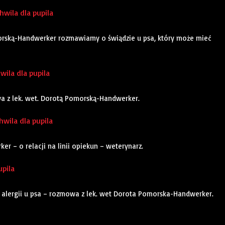
wila dla pupila
orską-Handwerker rozmawiamy o świądzie u psa, który może mieć
hwila dla pupila
owa z lek. wet. Dorotą Pomorską-Handwerker.
hwila dla pupila
 – o relacji na linii opiekun – weterynarz.
upila
e alergii u psa – rozmowa z lek. wet Dorota Pomorska-Handwerker.