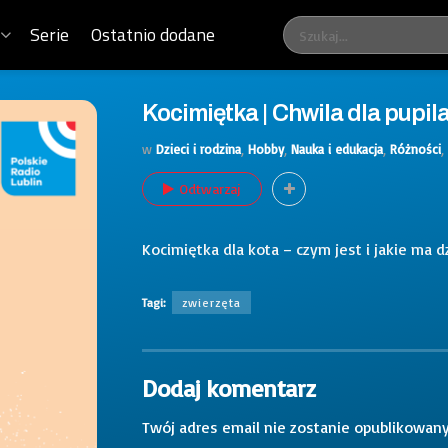
Serie
Ostatnio dodane
Kocimiętka | Chwila dla pupil
w
Dzieci i rodzina
,
Hobby
,
Nauka i edukacja
,
Różności
,
Odtwarzaj
Kocimiętka dla kota – czym jest i jakie ma d
Tagi:
zwierzęta
Dodaj komentarz
Twój adres email nie zostanie opublikowany